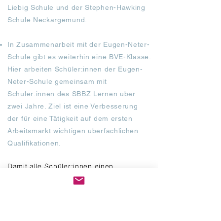
Liebig Schule und der Stephen-Hawking
Schule Neckargemünd.
In Zusammenarbeit mit der Eugen-Neter-
Schule gibt es weiterhin eine BVE-Klasse.
Hier arbeiten Schüler:innen der Eugen-
Neter-Schule gemeinsam mit
Schüler:innen des SBBZ Lernen über
zwei Jahre. Ziel ist eine Verbesserung
der für eine Tätigkeit auf dem ersten
Arbeitsmarkt wichtigen überfachlichen
Qualifikationen.
Damit alle Schüler
:
innen einen
passenden Anschluss in den Beruf
finden, erhalten sie, ihre Eltern und
Erziehungsberechtigten eine intensive
Beratung. So findet bereits in der 8.