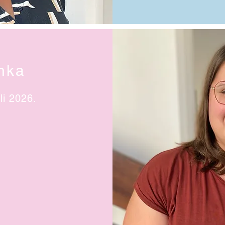
hka
uli 2026.