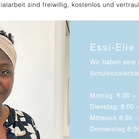
larbeit sind freiwillig, kostenlos und vertraul
Essi-Elie
Wir haben eine
Schulsozialarbei
Montag: 8:00 – 
Dienstag: 8:00 
Mittwoch 8:00 –
Donnerstag 8:0