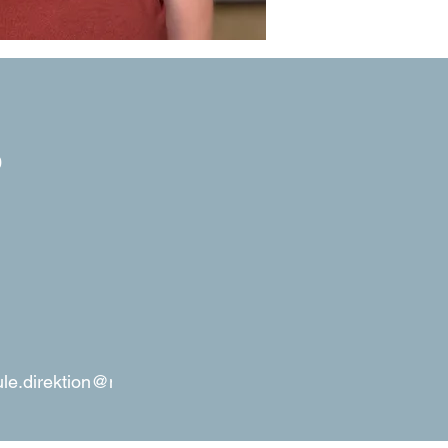
​
maria-montessori-schule.direktion@mannheim.de