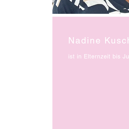
Nadine Kusc
ist in Elternzeit bis J