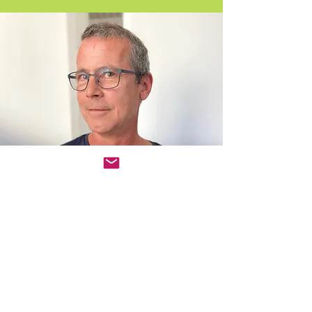
SEKRETARIAT
Frau Marta Orsolic
Tel. 0621 |
293-2350
​
Bürozeiten:
Dienstag bis Freitag 8:30 – 14:30 Uhr
KONTAKT
U2, 68161 Mannheim