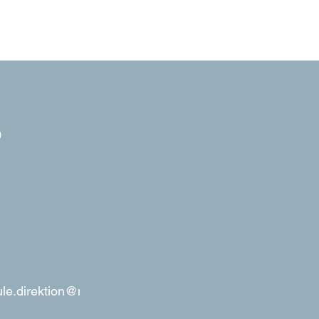
​
maria-montessori-schule.direktion@mannheim.de