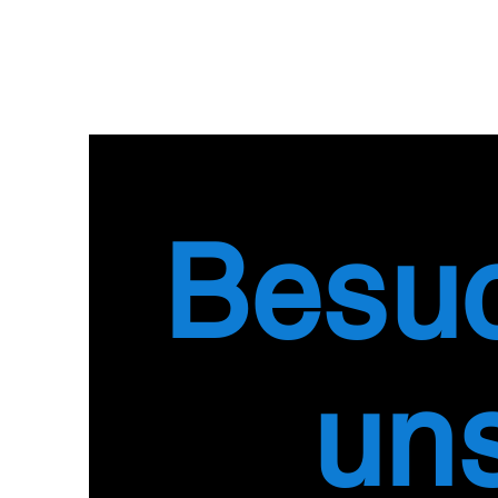
Besu
un