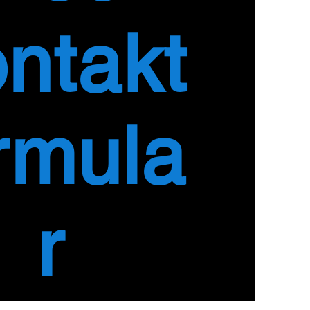
ntakt
rmula
r