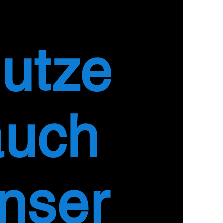
utze
auch
nser