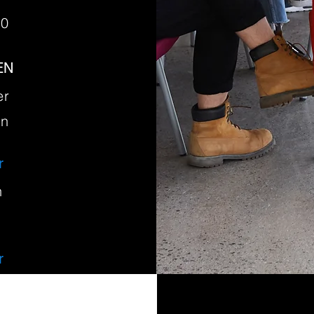
90
EN
er
en
r
n
r