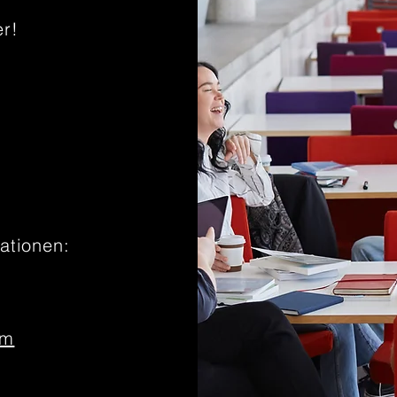
er!
4
ationen:
om